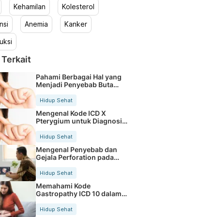
Kehamilan
Kolesterol
nsi
Anemia
Kanker
uksi
 Terkait
Pahami Berbagai Hal yang
Menjadi Penyebab Buta
Warna
Hidup Sehat
Mengenal Kode ICD X
Pterygium untuk Diagnosis
Mata
Hidup Sehat
Mengenal Penyebab dan
Gejala Perforation pada
Tubuh
Hidup Sehat
Memahami Kode
Gastropathy ICD 10 dalam
Rekam Medis Pasien
Hidup Sehat