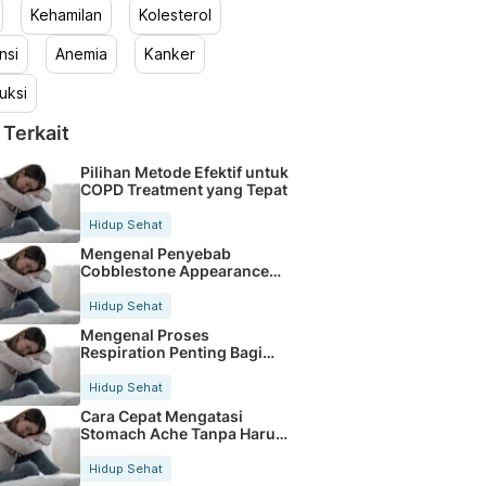
Kehamilan
Kolesterol
nsi
Anemia
Kanker
uksi
 Terkait
Pilihan Metode Efektif untuk
COPD Treatment yang Tepat
Hidup Sehat
Mengenal Penyebab
Cobblestone Appearance
pada Saluran Pencernaan
Hidup Sehat
Mengenal Proses
Respiration Penting Bagi
Kesehatan Tubuh Kita
Hidup Sehat
Cara Cepat Mengatasi
Stomach Ache Tanpa Harus
Ke Dokter
Hidup Sehat