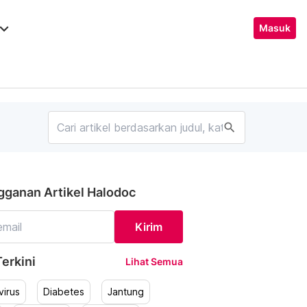
ard_arrow_down
Masuk
search
gganan Artikel Halodoc
Kirim
erkini
Lihat Semua
irus
Diabetes
Jantung