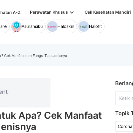
keyboard_arrow_down
keybo
Perawatan Khusus
Cek Kesehatan Mandiri
hatan A-Z
are
Asuransiku
Haloskin
Halofit
? Cek Manfaat dan Fungsi Tiap Jenisnya
Berlan
tuk Apa? Cek Manfaat
Topik T
Jenisnya
Coronav