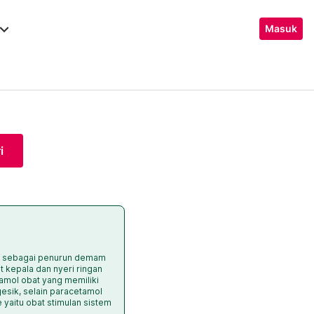
ard_arrow_down
Masuk
i
n sebagai penurun demam
it kepala dan nyeri ringan
mol obat yang memiliki
gesik, selain paracetamol
 yaitu obat stimulan sistem