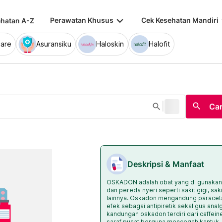
keyboard_arrow_down
keybo
Perawatan Khusus
Cek Kesehatan Mandiri
hatan A-Z
are
Asuransiku
Haloskin
Halofit
|
search
search
Car
Deskripsi & Manfaat
OSKADON adalah obat yang di gunaka
dan pereda nyeri seperti sakit gigi, sak
lainnya. Oskadon mengandung paraceta
efek sebagai antipiretik sekaligus anal
kandungan oskadon terdiri dari caffeine
saraf pusat berguna mencegah kantuk.