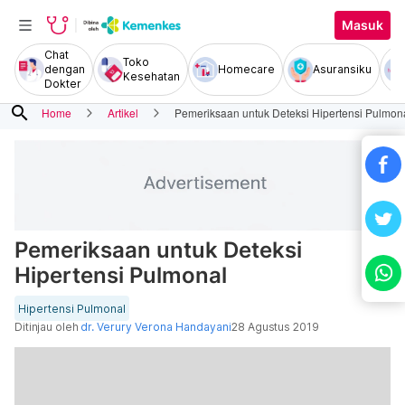
Masuk
Chat
Toko
dengan
Homecare
Asuransiku
Kesehatan
Dokter
search
Home
Artikel
Pemeriksaan untuk Deteksi Hipertensi Pulmon
Pemeriksaan untuk Deteksi
Hipertensi Pulmonal
Hipertensi Pulmonal
Ditinjau oleh
dr. Verury Verona Handayani
28 Agustus 2019