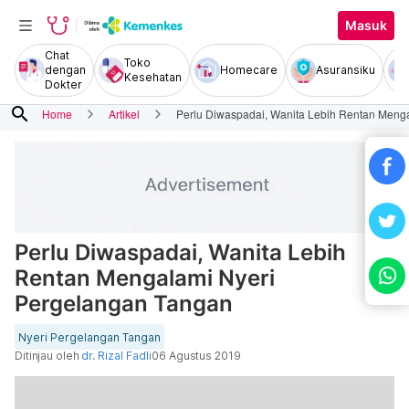
Masuk
Chat
Toko
dengan
Homecare
Asuransiku
Kesehatan
Dokter
search
Home
Artikel
Perlu Diwaspadai, Wanita Lebih Rentan Meng
Perlu Diwaspadai, Wanita Lebih
Rentan Mengalami Nyeri
Pergelangan Tangan
Nyeri Pergelangan Tangan
Ditinjau oleh
dr. Rizal Fadli
06 Agustus 2019