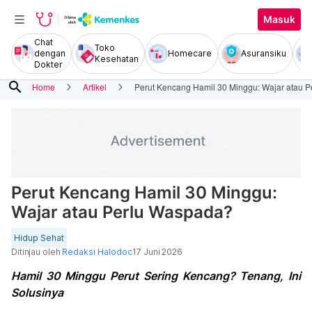
Masuk
Chat
Toko
dengan
Homecare
Asuransiku
Kesehatan
Dokter
search
Home
Artikel
Perut Kencang Hamil 30 Minggu: Wajar atau 
Perut Kencang Hamil 30 Minggu:
Wajar atau Perlu Waspada?
Hidup Sehat
Ditinjau oleh
Redaksi Halodoc
17 Juni 2026
Hamil 30 Minggu Perut Sering Kencang? Tenang, Ini
Solusinya