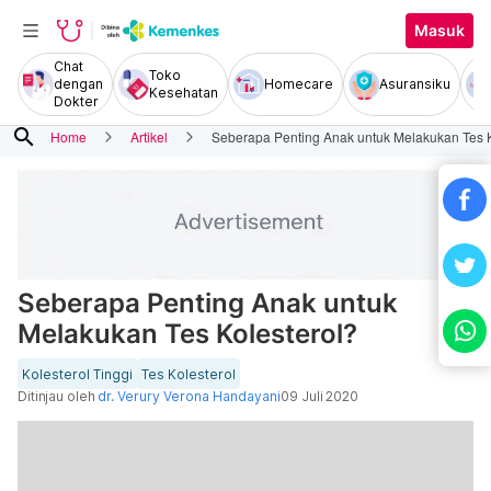
Masuk
Chat
Toko
dengan
Homecare
Asuransiku
Kesehatan
Dokter
search
Home
Artikel
Seberapa Penting Anak untuk Melakukan Tes K
Seberapa Penting Anak untuk
Melakukan Tes Kolesterol?
Kolesterol Tinggi
Tes Kolesterol
Ditinjau oleh
dr. Verury Verona Handayani
09 Juli 2020