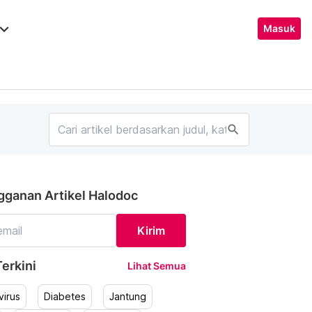
ard_arrow_down
Masuk
search
gganan Artikel Halodoc
Kirim
erkini
Lihat Semua
irus
Diabetes
Jantung