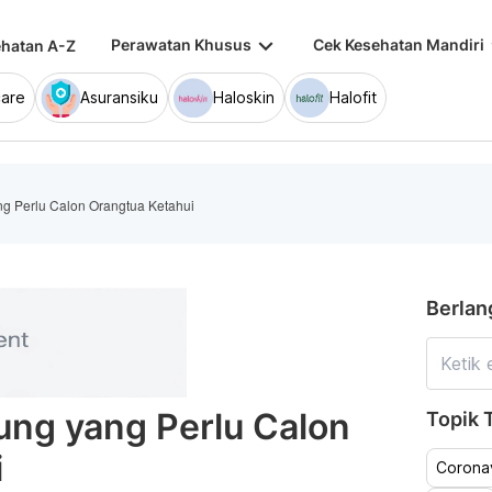
keyboard_arrow_down
keybo
Perawatan Khusus
Cek Kesehatan Mandiri
hatan A-Z
are
Asuransiku
Haloskin
Halofit
ng Perlu Calon Orangtua Ketahui
Berlan
ung yang Perlu Calon
Topik T
i
Coronav