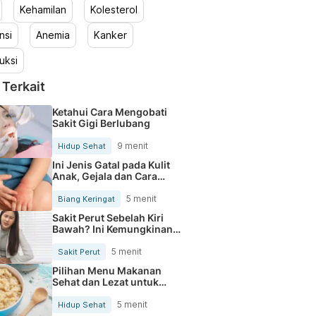
Kehamilan
Kolesterol
nsi
Anemia
Kanker
uksi
 Terkait
Ketahui Cara Mengobati
Sakit Gigi Berlubang
9 menit
Hidup Sehat
Ini Jenis Gatal pada Kulit
Anak, Gejala dan Cara
Mengobatinya
5 menit
Biang Keringat
Sakit Perut Sebelah Kiri
Bawah? Ini Kemungkinan
Penyebabnya
5 menit
Sakit Perut
Pilihan Menu Makanan
Sehat dan Lezat untuk
Mengurangi Kolesterol
5 menit
Hidup Sehat