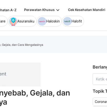
keyboard_arrow_down
keybo
Perawatan Khusus
Cek Kesehatan Mandiri
hatan A-Z
are
Asuransiku
Haloskin
Halofit
, Gejala, dan Cara Mengatasinya
Berlan
nyebab, Gejala, dan
Topik T
ya
Coronav