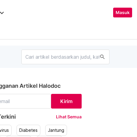
ard_arrow_down
Masuk
search
gganan Artikel Halodoc
Kirim
erkini
Lihat Semua
irus
Diabetes
Jantung