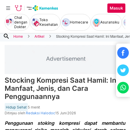
Masuk
Chat
Toko
dengan
Homecare
Asuransiku
Kesehatan
Dokter
search
Home
Artikel
Stocking Kompresi Saat Hamil: Ini Manfaat, J
Stocking Kompresi Saat Hamil: Ini
Manfaat, Jenis, dan Cara
Penggunaannya
Hidup Sehat
5 menit
Ditinjau oleh
Redaksi Halodoc
15 Juni 2026
Penggunaan stoking kompresi dapat membantu