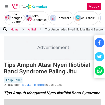
Masuk
Chat
Toko
dengan
Homecare
Asuransiku
Kesehatan
Dokter
search
Home
Artikel
Tips Ampuh Atasi Nyeri Iliotibial Band Syndrom
Tips Ampuh Atasi Nyeri Iliotibial
Band Syndrome Paling Jitu
Hidup Sehat
Ditinjau oleh
Redaksi Halodoc
29 Juni 2026
Tips Ampuh Mengatasi Nyeri Iliotibial Band Syndrome