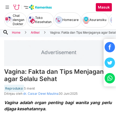
Masuk
Chat
Toko
dengan
Homecare
Asuransiku
Kesehatan
Dokter
search
Home
Artikel
Vagina: Fakta dan Tips Menjaganya agar Sela
Vagina: Fakta dan Tips Menjaganya
agar Selalu Sehat
Reproduksi
5 menit
Ditinjau oleh
dr. Caisar Dewi Maulina
30 Juni 2025
Vagina adalah organ penting bagi wanita yang perlu
dijaga kesehatannya.