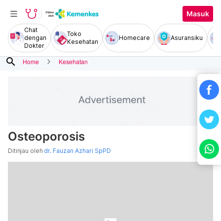
Masuk
Chat
Toko
dengan
Homecare
Asuransiku
Kesehatan
Dokter
search
Home
Kesehatan
Osteoporosis
Ditinjau oleh
dr. Fauzan Azhari SpPD