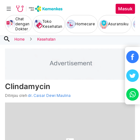
Masuk
Chat
Toko
dengan
Homecare
Asuransiku
Kesehatan
Dokter
search
Home
Kesehatan
Clindamycin
Ditinjau oleh
dr. Caisar Dewi Maulina