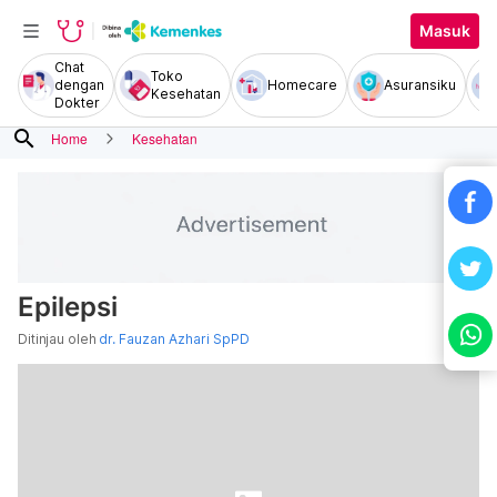
Masuk
Chat
Toko
dengan
Homecare
Asuransiku
Kesehatan
Dokter
search
Home
Kesehatan
Epilepsi
Ditinjau oleh
dr. Fauzan Azhari SpPD