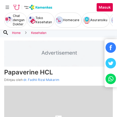
Masuk
Chat
Toko
dengan
Homecare
Asuransiku
Kesehatan
Dokter
search
Home
Kesehatan
Papaverine HCL
Ditinjau oleh
dr. Fadhli Rizal Makarim