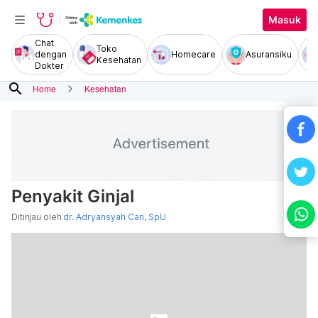
Masuk
Chat
Toko
dengan
Homecare
Asuransiku
Kesehatan
Dokter
search
Home
Kesehatan
Penyakit Ginjal
Ditinjau oleh
dr. Adryansyah Can, SpU