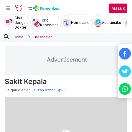
Masuk
Chat
Toko
dengan
Homecare
Asuransiku
Kesehatan
Dokter
search
Home
Kesehatan
Sakit Kepala
Ditinjau oleh
dr. Fauzan Azhari SpPD