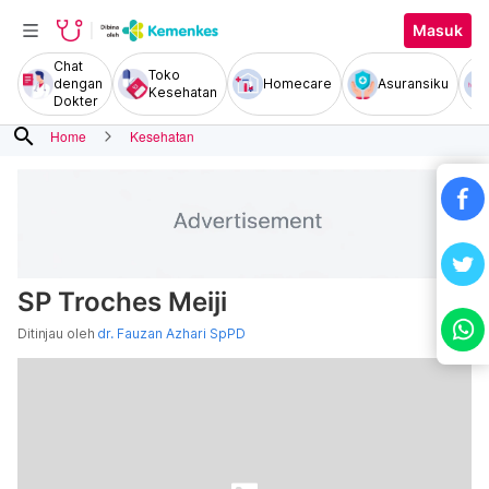
Masuk
Chat
Toko
dengan
Homecare
Asuransiku
Kesehatan
Dokter
search
Home
Kesehatan
SP Troches Meiji
Ditinjau oleh
dr. Fauzan Azhari SpPD