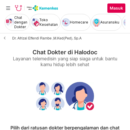
Masuk
Chat
Toko
dengan
Homecare
Asuransiku
Kesehatan
Dokter
Dr. Afrizal Effendi Rambe ,M.Ked(Ped), Sp.A
Chat Dokter di Halodoc
Layanan telemedisin yang siap siaga untuk bantu
kamu hidup lebih sehat
Pilih dari ratusan dokter berpengalaman dan chat