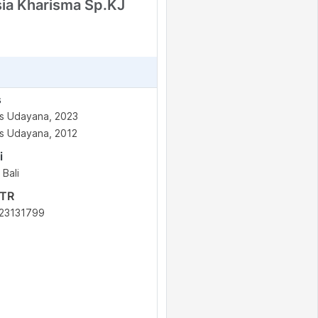
sia Kharisma Sp.KJ
s
as Udayana, 2023
as Udayana, 2012
i
Bali
STR
23131799