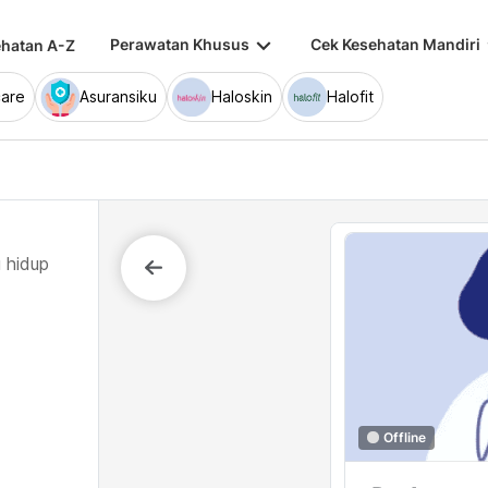
keyboard_arrow_down
keybo
Perawatan Khusus
Cek Kesehatan Mandiri
hatan A-Z
are
Asuransiku
Haloskin
Halofit
 hidup
Offline