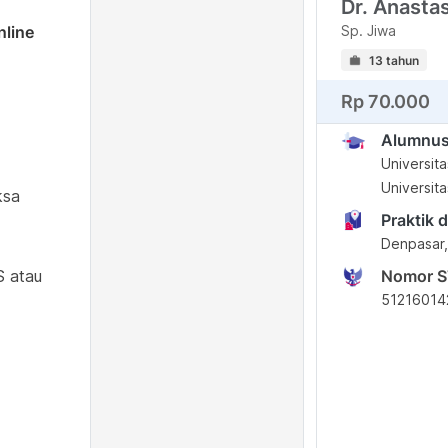
Dr. Anasta
nline
Sp. Jiwa
13 tahun
Rp 70.000
Alumnu
Universit
Universit
ksa
Praktik d
Denpasar, 
S atau
Nomor 
51216014