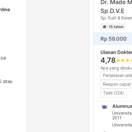
Dr. Made M
nline
Sp.D.V.E
Sp. Kulit & Kela
15 tahun
Rp 59.000
Ulasan Dokte
ksa
4,78
star
star
star
s
Apa yang disuka
Penjelasan jel
S atau
Respon cepat 
Teliti (124)
Alumnu
Universit
2011
Universit