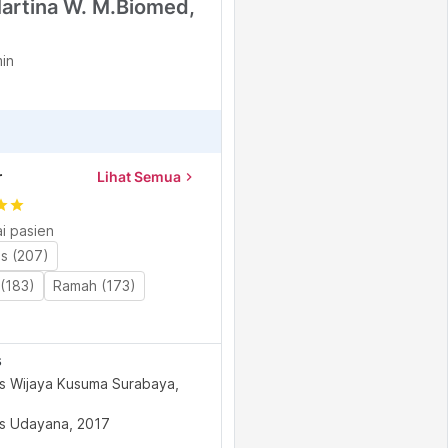
artina W. M.Biomed,
min
r
Lihat Semua
chevron_right
tar
star
i pasien
as (207)
(183)
Ramah (173)
s
as Wijaya Kusuma Surabaya,
as Udayana, 2017