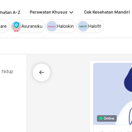
keyboard_arrow_down
keybo
Perawatan Khusus
Cek Kesehatan Mandiri
hatan A-Z
are
Asuransiku
Haloskin
Halofit
 hidup
Online