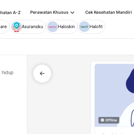
keyboard_arrow_down
keybo
Perawatan Khusus
Cek Kesehatan Mandiri
hatan A-Z
are
Asuransiku
Haloskin
Halofit
 hidup
Offline