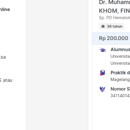
Dr. Muham
nline
KHOM, FI
Sp. PD Hematol
36 tahun
Rp 200.000
Alumnu
Universit
ksa
Universit
Praktik d
Magelang
S atau
Nomor 
3411401