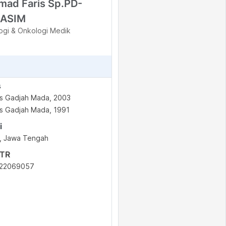
mad Faris Sp.PD-
NASIM
ogi & Onkologi Medik
s
as Gadjah Mada, 2003
as Gadjah Mada, 1991
i
, Jawa Tengah
STR
422069057