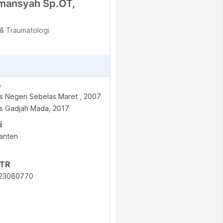
Imansyah Sp.OT,
& Traumatologi
s
as Negeri Sebelas Maret , 2007
as Gadjah Mada, 2017
i
anten
STR
23080770