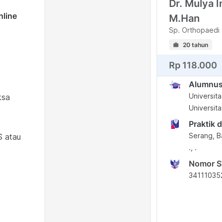
Dr. Mulya 
nline
M.Han
Sp. Orthopaedi 
20 tahun
Rp 118.000
Alumnu
Universit
ksa
Universit
Praktik d
Serang, B
S atau
., .
Nomor 
34111035