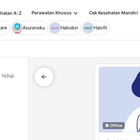
keyboard_arrow_down
keybo
Perawatan Khusus
Cek Kesehatan Mandiri
hatan A-Z
are
Asuransiku
Haloskin
Halofit
 hidup
Offline