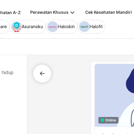
keyboard_arrow_down
keybo
Perawatan Khusus
Cek Kesehatan Mandiri
hatan A-Z
are
Asuransiku
Haloskin
Halofit
 hidup
Online