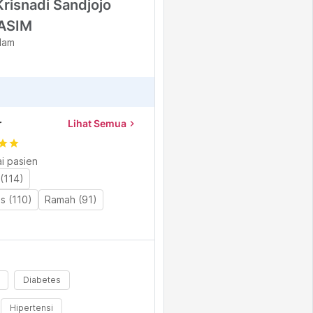
Krisnadi Sandjojo
NASIM
lam
r
Lihat Semua
chevron_right
tar
star
i pasien
(114)
s (110)
Ramah (91)
Diabetes
Hipertensi