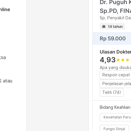
Dr. Puguh 
nline
Sp.PD, FI
Sp. Penyakit Da
14 tahun
Rp 59.000
Ulasan Dokte
ksa
4,93
star
star
star
s
Apa yang disuka
Respon cepat 
S atau
Penjelasan jela
Teliti (74)
Bidang Keahlian
Kesehatan Paru
Fungsi Ginjal