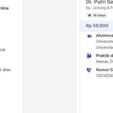
Dr. Putri S
nline
Sp. Jantung & 
16 tahun
Rp 59.000
Alumnu
Universit
Universit
ksa
Praktik d
Sleman, D
S atau
Nomor 
33214024