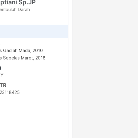
eptiani Sp.JP
Pembuluh Darah
s
as Gadjah Mada, 2010
as Sebelas Maret, 2018
i
IY
STR
23118425