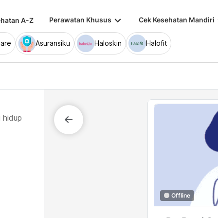
keyboard_arrow_down
keybo
Perawatan Khusus
Cek Kesehatan Mandiri
hatan A-Z
are
Asuransiku
Haloskin
Halofit
 hidup
Offline