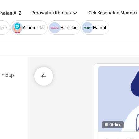
keyboard_arrow_down
keybo
Perawatan Khusus
Cek Kesehatan Mandiri
hatan A-Z
are
Asuransiku
Haloskin
Halofit
 hidup
Offline