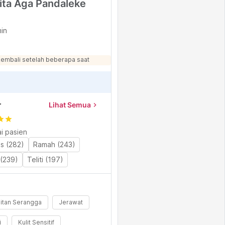
gita Aga Pandaleke
min
kembali setelah beberapa saat
r
Lihat Semua
chevron_right
tar
star
i pasien
as (282)
Ramah (243)
(239)
Teliti (197)
gitan Serangga
Jerawat
i
Kulit Sensitif