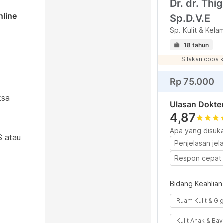
Dr. dr. Thi
nline
Sp.D.V.E
Sp. Kulit & Kela
18 tahun
Silakan coba 
Rp 75.000
ksa
Ulasan Dokte
4,87
star
star
star
s
Apa yang disuka
S atau
Penjelasan jel
Respon cepat 
Bidang Keahlian
Ruam Kulit & Gi
Kulit Anak & Bay