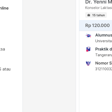
Dr. Yenni 
nline
Konselor Laktas
15 tahun
Rp 120.000
Alumnu
Universit
ksa
Praktik d
Tangerang
Nomor 
S atau
31211003