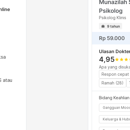
Munazilah S
nline
Psikolog
Psikolog Klinis
9 tahun
Rp 59.000
Ulasan Dokte
ksa
4,95
star
star
star
s
Apa yang disuka
Respon cepat 
S atau
Ramah (28)
Bidang Keahlian
Gangguan Moo
Keluarga & Hub