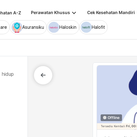
keyboard_arrow_down
keybo
Perawatan Khusus
Cek Kesehatan Mandiri
hatan A-Z
are
Asuransiku
Haloskin
Halofit
 hidup
Offline
Tersedia Kembali
Fri, 0