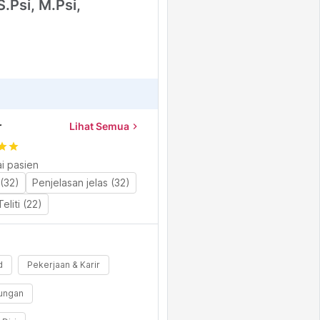
.Psi, M.Psi,
r
Lihat Semua
chevron_right
tar
star
i pasien
(32)
Penjelasan jelas (32)
Teliti (22)
d
Pekerjaan & Karir
ungan