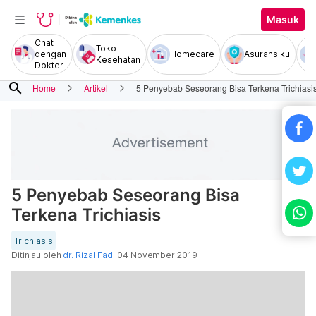
Masuk
Chat
Toko
dengan
Homecare
Asuransiku
Kesehatan
Dokter
search
Home
Artikel
5 Penyebab Seseorang Bisa Terkena Trichiasi
5 Penyebab Seseorang Bisa
Terkena Trichiasis
Trichiasis
Ditinjau oleh
dr. Rizal Fadli
04 November 2019