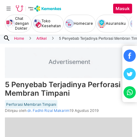
Masuk
Chat
Toko
dengan
Homecare
Asuransiku
Kesehatan
Dokter
search
Home
Artikel
5 Penyebab Terjadinya Perforasi Membran Ti
5 Penyebab Terjadinya Perforasi
Membran Timpani
Perforasi Membran Timpani
Ditinjau oleh
dr. Fadhli Rizal Makarim
19 Agustus 2019