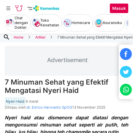
Masuk
Chat
Toko
dengan
Homecare
Asuransiku
Kesehatan
Dokter
search
Home
Artikel
7 Minuman Sehat yang Efektif Mengatasi Nyeri
7 Minuman Sehat yang Efektif
Mengatasi Nyeri Haid
Nyeri Haid
9 menit
Ditinjau oleh
dr. Enrico Hervianto SpOG
13 November 2025
Nyeri haid atau dismenore dapat diatasi dengan
mengonsumsi minuman sehat seperti air putih, teh
hijau, jus hijau, hingga teh chamomile secara rutin.