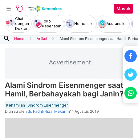
Masuk
Chat
Toko
dengan
Homecare
Asuransiku
Kesehatan
Dokter
search
Home
Artikel
Alami Sindrom Eisenmenger saat Hamil, Berb
Alami Sindrom Eisenmenger saat
Hamil, Berbahayakah bagi Janin?
Kehamilan
Sindrom Eisenmenger
Ditinjau oleh
dr. Fadhli Rizal Makarim
11 Agustus 2019