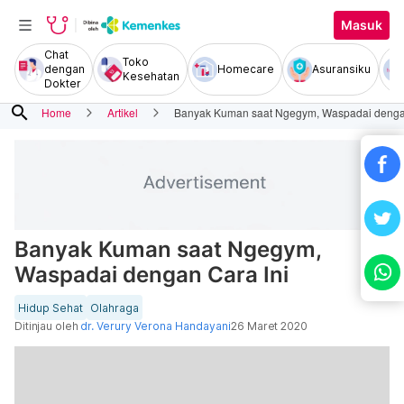
Masuk
Chat
Toko
dengan
Homecare
Asuransiku
Kesehatan
Dokter
search
Home
Artikel
Banyak Kuman saat Ngegym, Waspadai dengan
Banyak Kuman saat Ngegym,
Waspadai dengan Cara Ini
Hidup Sehat
Olahraga
Ditinjau oleh
dr. Verury Verona Handayani
26 Maret 2020