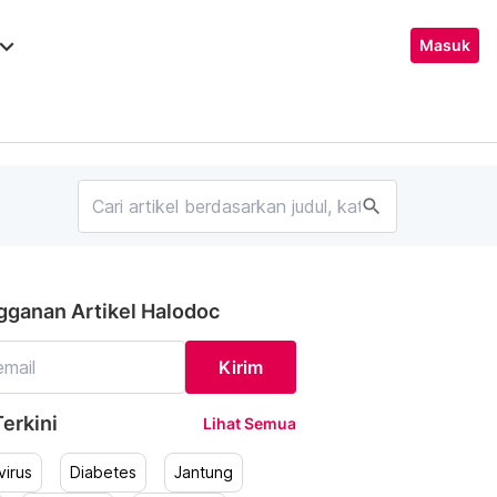
ard_arrow_down
Masuk
search
gganan Artikel Halodoc
Kirim
erkini
Lihat Semua
irus
Diabetes
Jantung