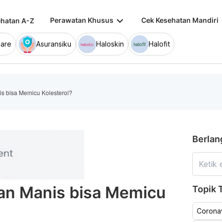
keyboard_arrow_down
keybo
Perawatan Khusus
Cek Kesehatan Mandiri
hatan A-Z
are
Asuransiku
Haloskin
Halofit
 bisa Memicu Kolesterol?
Berlan
n Manis bisa Memicu
Topik T
Coronav