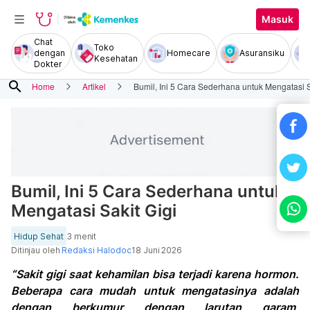
Masuk
Chat
Toko
dengan
Homecare
Asuransiku
Kesehatan
Dokter
search
Home
Artikel
Bumil, Ini 5 Cara Sederhana untuk Mengatasi S
Bumil, Ini 5 Cara Sederhana untuk
Mengatasi Sakit Gigi
Hidup Sehat
3 menit
Ditinjau oleh
Redaksi Halodoc
18 Juni 2026
“Sakit gigi saat kehamilan bisa terjadi karena hormon.
Beberapa cara mudah untuk mengatasinya adalah
dengan berkumur dengan larutan garam,