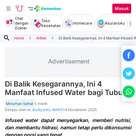
Masuk
Chat
Toko
dengan
Homecare
Asuransiku
Kesehatan
Dokter
search
Home
Artikel
Di Balik Kesegarannya, Ini 4 Manfaat Infused 
Di Balik Kesegarannya, Ini 4
Manfaat Infused Water bagi Tubuh
Minuman Sehat
5 menit
Ditinjau oleh
dr. Budiyanto, MARS
14 November 2025
Infused water dapat menyegarkan, memberi nutrisi,
dan membantu hidrasi, namun tetap perlu dikonsumsi
dengan porsi yang tepat.