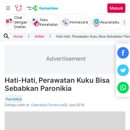
Masuk
Chat
Toko
dengan
Homecare
Asuransiku
Kesehatan
Dokter
search
Home
Artikel
Hati-Hati, Perawatan Kuku Bisa Sebabkan Par
Hati-Hati, Perawatan Kuku Bisa
Sebabkan Paronikia
Paronikia
Ditinjau oleh
dr. Gabriella Florencia
02 Juni 2019