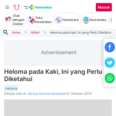
Masuk
Chat
Toko
dengan
Homecare
Asuransiku
Kesehatan
Dokter
search
Home
Artikel
Heloma pada Kaki, Ini yang Perlu Diketahui
Heloma pada Kaki, Ini yang Perlu
Diketahui
Heloma
Ditinjau oleh
dr. Verury Verona Handayani
31 Oktober 2019