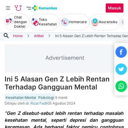
Masuk
Chat
Toko
dengan
Homecare
Asuransiku
Kesehatan
Dokter
search
Home
Artikel
Ini 5 Alasan Gen Z Lebih Rentan Terhadap G
Ini 5 Alasan Gen Z Lebih Rentan
Terhadap Gangguan Mental
Kesehatan Mental
Psikologi
9 menit
Ditinjau oleh
dr. Rizal Fadli
05 Agustus 2024
“Gen Z disebut-sebut lebih rentan terhadap masalah
kesehatan mental, seperti depresi dan gangguan
kecemasan. Ada berbagai faktor pemicu contohnya