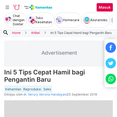
Masuk
Chat
Toko
dengan
Homecare
Asuransiku
Kesehatan
Dokter
search
Home
Artikel
Ini 5 Tips Cepat Hamil bagi Pengantin Baru
Ini 5 Tips Cepat Hamil bagi
Pengantin Baru
Kehamilan
Reproduksi
Seks
Ditinjau oleh
dr. Verury Verona Handayani
20 September 2019