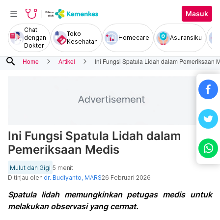
Masuk
Chat
Toko
dengan
Homecare
Asuransiku
Kesehatan
Dokter
search
Home
Artikel
Ini Fungsi Spatula Lidah dalam Pemeriksaan 
Ini Fungsi Spatula Lidah dalam
Pemeriksaan Medis
Mulut dan Gigi
5 menit
Ditinjau oleh
dr. Budiyanto, MARS
26 Februari 2026
Spatula lidah memungkinkan petugas medis untuk
melakukan observasi yang cermat.