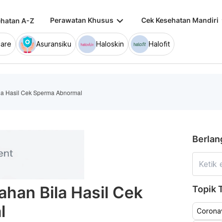
keyboard_arrow_down
keybo
Perawatan Khusus
Cek Kesehatan Mandiri
hatan A-Z
are
Asuransiku
Haloskin
Halofit
ila Hasil Cek Sperma Abnormal
Berlan
ahan Bila Hasil Cek
Topik T
l
Coronav