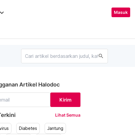
ard_arrow_down
Masuk
search
gganan Artikel Halodoc
Kirim
erkini
Lihat Semua
irus
Diabetes
Jantung