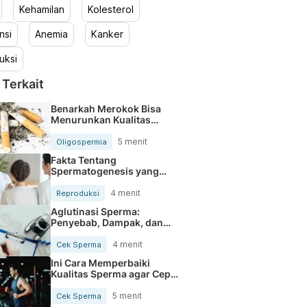
Kehamilan
Kolesterol
nsi
Anemia
Kanker
uksi
 Terkait
Benarkah Merokok Bisa
Menurunkan Kualitas
Sperma?
5 menit
Oligospermia
Fakta Tentang
Spermatogenesis yang
Perlu Diketahui Pasutri
4 menit
Reproduksi
Aglutinasi Sperma:
Penyebab, Dampak, dan
Cara Atasi
4 menit
Cek Sperma
Ini Cara Memperbaiki
Kualitas Sperma agar Cepat
Hamil
5 menit
Cek Sperma