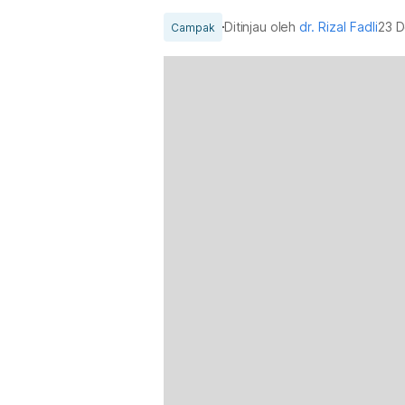
Ditinjau oleh
dr. Rizal Fadli
23 
Campak