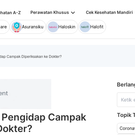
keyboard_arrow_down
keybo
Perawatan Khusus
Cek Kesehatan Mandiri
hatan A-Z
are
Asuransiku
Haloskin
Halofit
dap Campak Diperiksakan ke Dokter?
Berlan
a Pengidap Campak
Topik T
Dokter?
Coronav