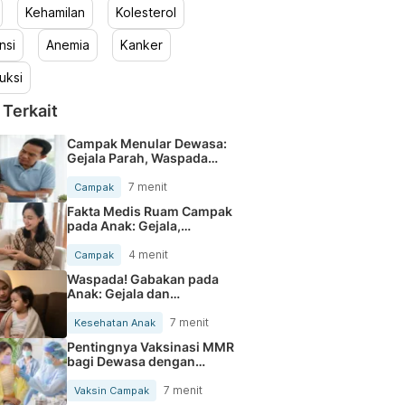
Kehamilan
Kolesterol
nsi
Anemia
Kanker
uksi
 Terkait
Campak Menular Dewasa:
Gejala Parah, Waspada
Risiko
7 menit
Campak
Fakta Medis Ruam Campak
pada Anak: Gejala,
Pengobatan, dan
Pencegahan
4 menit
Campak
Waspada! Gabakan pada
Anak: Gejala dan
Penanganan Tepat
7 menit
Kesehatan Anak
Pentingnya Vaksinasi MMR
bagi Dewasa dengan
Riwayat Vaksinasi yang
Tidak Diketahui
7 menit
Vaksin Campak