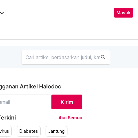
ard_arrow_down
Masuk
search
gganan Artikel Halodoc
Kirim
erkini
Lihat Semua
irus
Diabetes
Jantung