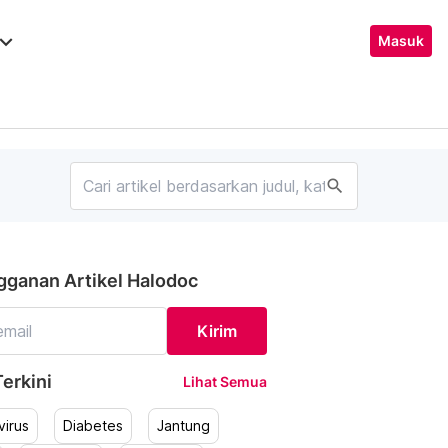
ard_arrow_down
Masuk
search
gganan Artikel Halodoc
Kirim
erkini
Lihat Semua
irus
Diabetes
Jantung