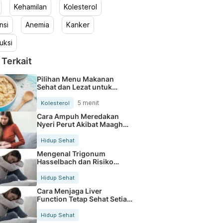
Kehamilan
Kolesterol
nsi
Anemia
Kanker
uksi
 Terkait
Pilihan Menu Makanan
Sehat dan Lezat untuk
Mengurangi Kolesterol
5 menit
Kolesterol
Cara Ampuh Meredakan
Nyeri Perut Akibat Maagh
Kambuh
Hidup Sehat
Mengenal Trigonum
Hasselbach dan Risiko
Hernia Inguinalis
Hidup Sehat
Cara Menjaga Liver
Function Tetap Sehat Setiap
Hari
Hidup Sehat