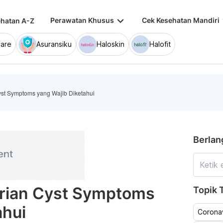
keyboard_arrow_down
keybo
Perawatan Khusus
Cek Kesehatan Mandiri
hatan A-Z
are
Asuransiku
Haloskin
Halofit
yst Symptoms yang Wajib Diketahui
Berlan
arian Cyst Symptoms
Topik T
ahui
Coronav