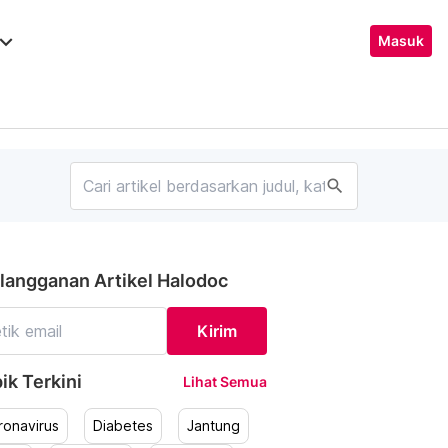
ard_arrow_down
Masuk
search
langganan Artikel Halodoc
Kirim
ik Terkini
Lihat Semua
ronavirus
Diabetes
Jantung