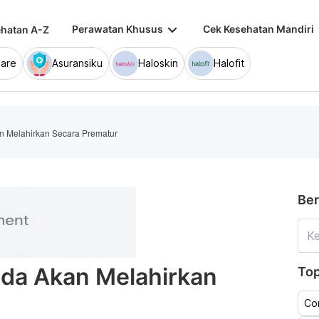
keyboard_arrow_down
keybo
Perawatan Khusus
Cek Kesehatan Mandiri
hatan A-Z
are
Asuransiku
Haloskin
Halofit
n Melahirkan Secara Prematur
Ber
nda Akan Melahirkan
Top
Co