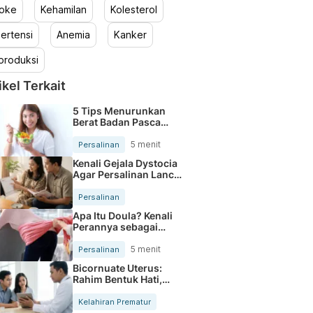
roke
Kehamilan
Kolesterol
ertensi
Anemia
Kanker
produksi
ikel Terkait
5 Tips Menurunkan
Berat Badan Pasca
Melahirkan
5 menit
Persalinan
Kenali Gejala Dystocia
Agar Persalinan Lancar
Dan Aman
Persalinan
Apa Itu Doula? Kenali
Perannya sebagai
Pendamping Persalinan
5 menit
Persalinan
Bicornuate Uterus:
Rahim Bentuk Hati,
Kehamilan Tetap Aman?
Kelahiran Prematur