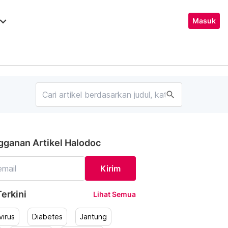
ard_arrow_down
Masuk
search
gganan Artikel Halodoc
Kirim
erkini
Lihat Semua
irus
Diabetes
Jantung