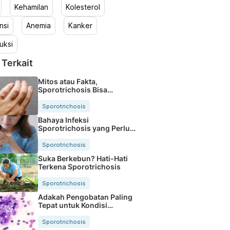
Kehamilan
Kolesterol
nsi
Anemia
Kanker
uksi
 Terkait
Mitos atau Fakta,
Sporotrichosis Bisa
Sebabkan Kematian
Sporotrichosis
Bahaya Infeksi
Sporotrichosis yang Perlu
Diketahui
Sporotrichosis
Suka Berkebun? Hati-Hati
Terkena Sporotrichosis
Sporotrichosis
Adakah Pengobatan Paling
Tepat untuk Kondisi
Sporotrichosis?
Sporotrichosis