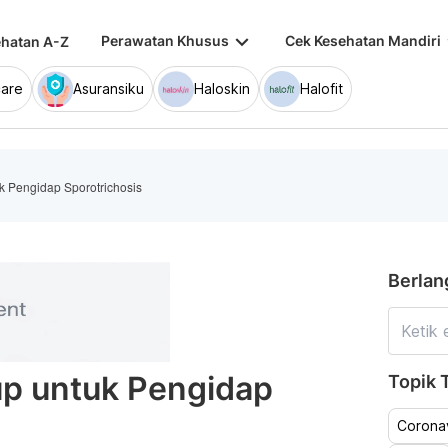
keyboard_arrow_down
keybo
Perawatan Khusus
Cek Kesehatan Mandiri
hatan A-Z
are
Asuransiku
Haloskin
Halofit
k Pengidap Sporotrichosis
Berlan
up untuk Pengidap
Topik T
Coronav