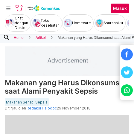
Masuk
Chat
Toko
dengan
Homecare
Asuransiku
Kesehatan
Dokter
search
Home
Artikel
Makanan yang Harus Dikonsumsi saat Alami P
Makanan yang Harus Dikonsumsi
saat Alami Penyakit Sepsis
Makanan Sehat
Sepsis
Ditinjau oleh
Redaksi Halodoc
29 November 2018