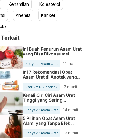
Kehamilan
Kolesterol
nsi
Anemia
Kanker
uksi
 Terkait
Ini Buah Penurun Asam Urat
yang Bisa Dikonsumsi
11 menit
Penyakit Asam Urat
Ini 7 Rekomendasi Obat
Asam Urat di Apotek yang
Ampuh Redakan Nyeri Sendi
17 menit
Natrium Diklofenak
Kenali Ciri Ciri Asam Urat
Tinggi yang Sering
Diabaikan
14 menit
Penyakit Asam Urat
5 Pilihan Obat Asam Urat
Alami yang Tanpa Efek
Samping
13 menit
Penyakit Asam Urat