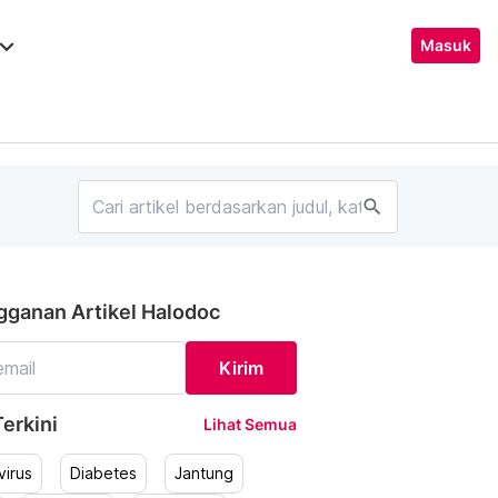
ard_arrow_down
Masuk
search
gganan Artikel Halodoc
Kirim
erkini
Lihat Semua
irus
Diabetes
Jantung