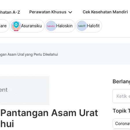
keyboard_arrow_down
keybo
Perawatan Khusus
Cek Kesehatan Mandiri
hatan A-Z
are
Asuransiku
Haloskin
Halofit
ngan Asam Urat yang Perlu Diketahui
Berlan
i Pantangan Asam Urat
Topik T
ahui
Coronav