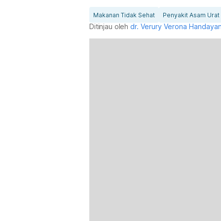
Makanan Tidak Sehat
Penyakit Asam Urat
Ditinjau oleh
dr. Verury Verona Handayan