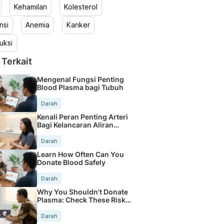
Kehamilan
Kolesterol
nsi
Anemia
Kanker
uksi
 Terkait
Mengenal Fungsi Penting
Blood Plasma bagi Tubuh
Darah
Kenali Peran Penting Arteri
Bagi Kelancaran Aliran
Darah
Darah
Learn How Often Can You
Donate Blood Safely
Darah
Why You Shouldn't Donate
Plasma: Check These Risks
Now
Darah