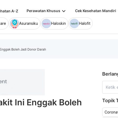
keyboard_arrow_down
keybo
Perawatan Khusus
Cek Kesehatan Mandiri
hatan A-Z
are
Asuransiku
Haloskin
Halofit
i Enggak Boleh Jadi Donor Darah
Berlan
kit Ini Enggak Boleh
Topik T
Coronav