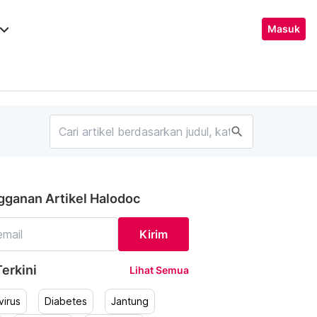
ard_arrow_down
Masuk
search
gganan Artikel Halodoc
Kirim
erkini
Lihat Semua
irus
Diabetes
Jantung